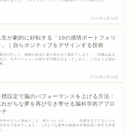
2026年6月16日
人生が劇的に好転する「10の感情ポートフォリ
オ」｜自らポジティブをデザインする技術
毎日が忙しく、感情の起伏に振り回されて疲れてしまう」 「目標はある
れど、モチベーションが続かず行動が止まってしまう」 このような悩み
抱 …
2026年6月16日
目標設定で脳のパフォーマンスを上げる方法：
忘れがちな夢を再び引き寄せる脳科学的アプロ
ーチ
今年やろうと決めたこと、何だったっけ……」 「目標を立ててもいつも
日坊主で忘れてしまう」 このような新年の抱負や目標設定に対する停滞
に …