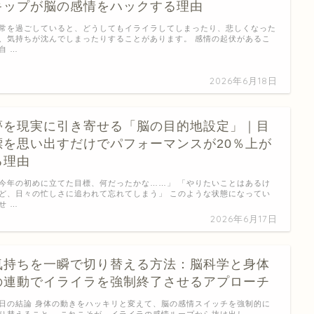
キップが脳の感情をハックする理由
常を過ごしていると、どうしてもイライラしてしまったり、悲しくなった
、気持ちが沈んでしまったりすることがあります。 感情の起伏があるこ
自 …
2026年6月18日
夢を現実に引き寄せる「脳の目的地設定」｜目
標を思い出すだけでパフォーマンスが20％上が
る理由
今年の初めに立てた目標、何だったかな……」 「やりたいことはあるけ
ど、日々の忙しさに追われて忘れてしまう」 このような状態になってい
せ …
2026年6月17日
気持ちを一瞬で切り替える方法：脳科学と身体
の連動でイライラを強制終了させるアプローチ
日の結論 身体の動きをハッキリと変えて、脳の感情スイッチを強制的に
り替えること。 これこそが、イライラの感情ループから抜け出し …