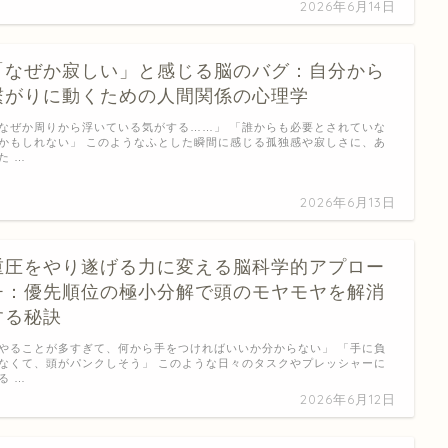
2026年6月14日
「なぜか寂しい」と感じる脳のバグ：自分から
繋がりに動くための人間関係の心理学
なぜか周りから浮いている気がする……」 「誰からも必要とされていな
かもしれない」 このようなふとした瞬間に感じる孤独感や寂しさに、あ
た …
2026年6月13日
重圧をやり遂げる力に変える脳科学的アプロー
チ：優先順位の極小分解で頭のモヤモヤを解消
する秘訣
やることが多すぎて、何から手をつければいいか分からない」 「手に負
なくて、頭がパンクしそう」 このような日々のタスクやプレッシャーに
る …
2026年6月12日