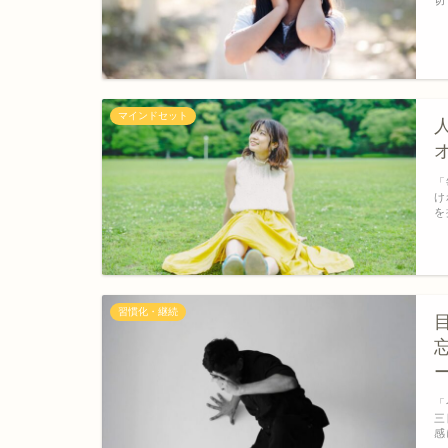
マインドセット
「
け
を
習慣化・継続
「
三
感