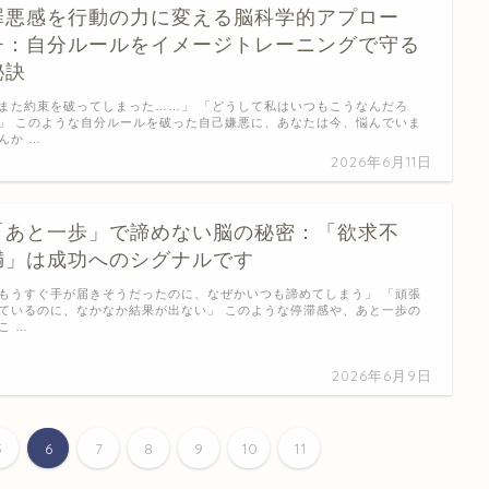
罪悪感を行動の力に変える脳科学的アプロー
チ：自分ルールをイメージトレーニングで守る
秘訣
また約束を破ってしまった……」 「どうして私はいつもこうなんだろ
」 このような自分ルールを破った自己嫌悪に、あなたは今、悩んでいま
んか …
2026年6月11日
「あと一歩」で諦めない脳の秘密：「欲求不
満」は成功へのシグナルです
もうすぐ手が届きそうだったのに、なぜかいつも諦めてしまう」 「頑張
ているのに、なかなか結果が出ない」 このような停滞感や、あと一歩の
こ …
2026年6月9日
5
6
7
8
9
10
11