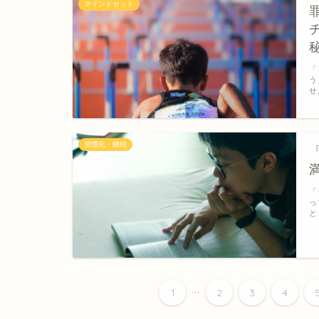
マインドセット
「
う
せ
習慣化・継続
「
っ
と
...
1
2
3
4