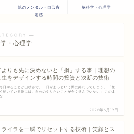
親のメンタル・自己肯
脳科学・心理学
定感
ATEGORY ―
科学・心理学
何よりも先に決めないと「損」する事｜理想の
人生をデザインする時間の投資と決断の技術
毎日やることが山積みで、一日があっという間に終わってしまう」 「忙
く動いている割には、自分のやりたいことが全く進んでいない」 このよ
な …
2026年6月19日
イライラを一瞬でリセットする技術｜笑顔とス