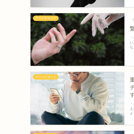
マインドセット
「
い
な
マインドセット
「
え
よ