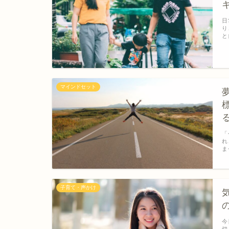
日
り
と
マインドセット
「
れ
ま
子育て・声かけ
今
切