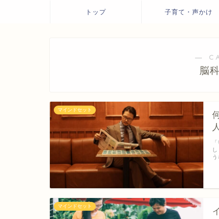
トップ
子育て・声かけ
― C
脳
マインドセット
「
し
う
マインドセット