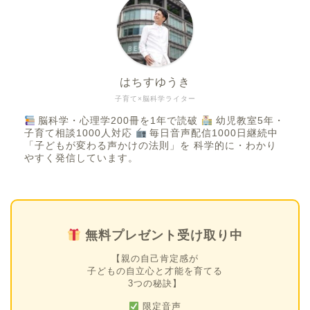
はちすゆうき
子育て×脳科学ライター
脳科学・心理学200冊を1年で読破
幼児教室5年・
子育て相談1000人対応
毎日音声配信1000日継続中
「子どもが変わる声かけの法則」を 科学的に・わかり
やすく発信しています。
無料プレゼント受け取り中
【親の自己肯定感が
子どもの自立心と才能を育てる
3つの秘訣】
限定音声