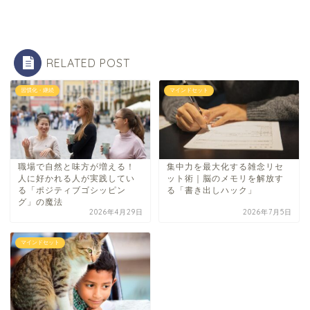
RELATED POST
習慣化・継続
マインドセット
職場で自然と味方が増える！
集中力を最大化する雑念リセ
人に好かれる人が実践してい
ット術｜脳のメモリを解放す
る「ポジティブゴシッピン
る「書き出しハック」
グ」の魔法
2026年4月29日
2026年7月5日
マインドセット