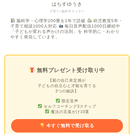
はちすゆうき
子育て×脳科学ライター
脳科学・心理学200冊を1年で読破
幼児教室5年・
子育て相談1000人対応
毎日音声配信1000日継続中
「子どもが変わる声かけの法則」を 科学的に・わかり
やすく発信しています。
無料プレゼント受け取り中
【親の自己肯定感が
子どもの自立心と才能を育てる
3つの秘訣】
限定音声
セルフコーチング3ステップ
魔法の言葉がけ10選
今すぐ無料で受け取る