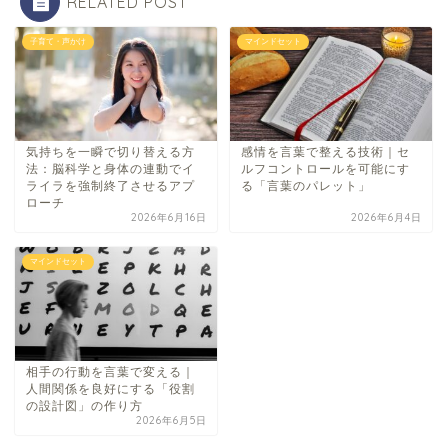
RELATED POST
子育て・声かけ
マインドセット
気持ちを一瞬で切り替える方
感情を言葉で整える技術｜セ
法：脳科学と身体の連動でイ
ルフコントロールを可能にす
ライラを強制終了させるアプ
る「言葉のパレット」
ローチ
2026年6月16日
2026年6月4日
マインドセット
相手の行動を言葉で変える｜
人間関係を良好にする「役割
の設計図」の作り方
2026年6月5日