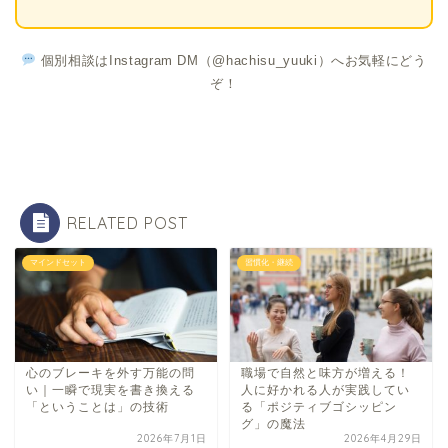
個別相談はInstagram DM（@hachisu_yuuki）へお気軽にどう
ぞ！
RELATED POST
マインドセット
習慣化・継続
心のブレーキを外す万能の問
職場で自然と味方が増える！
い｜一瞬で現実を書き換える
人に好かれる人が実践してい
「ということは」の技術
る「ポジティブゴシッピン
グ」の魔法
2026年7月1日
2026年4月29日