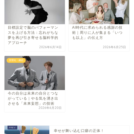
目標設定で脳のパフォーマン
AI時代に求められる感謝の技
スを上げる方法：忘れがちな
術｜周りに人が集まる「いつ
夢を再び引き寄せる脳科学的
も以上」の伝え方
アプローチ
2026年6月14日
2026年6月25日
習慣化・継続
今の自分は未来の自分とつな
がっている｜やる気を湧き出
させる「未来妄想」の技術
2026年6月20日
幸せが舞い込む口癖の正体！