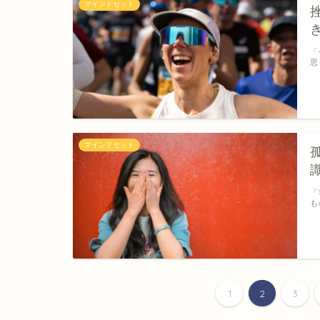
マインドセット
「
思
マインドセット
「
も
1
2
3