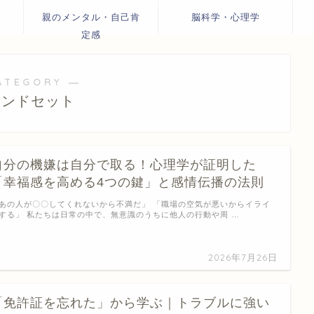
親のメンタル・自己肯
脳科学・心理学
定感
ATEGORY ―
インドセット
自分の機嫌は自分で取る！心理学が証明した
「幸福感を高める4つの鍵」と感情伝播の法則
あの人が〇〇してくれないから不満だ」 「職場の空気が悪いからイライ
する」 私たちは日常の中で、無意識のうちに他人の行動や周 …
2026年7月26日
「免許証を忘れた」から学ぶ｜トラブルに強い