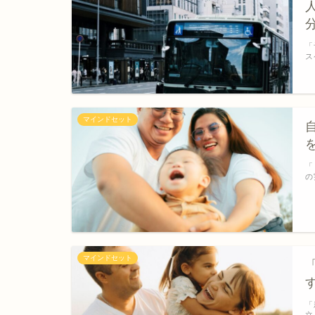
「
ス
マインドセット
「
の
マインドセット
「
立