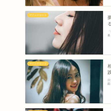
マインドセット
「
暮
マインドセット
日
図