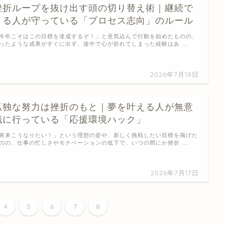
挫折ループを抜け出す頭の切り替え術｜継続で
きる人が守っている「プロセス志向」のルール
今年こそはこの目標を達成するぞ！」と意気込んで行動を始めたものの、
ったような成果がすぐに出ず、途中で心が折れてしまった経験はあ …
2026年7月18日
孤独な努力は挫折のもと｜夢を叶える人が無意
識に行っている「応援環境ハック」
将来こうなりたい！」という理想の姿や、新しく挑戦したい目標を掲げた
のの、仕事の忙しさやモチベーションの低下で、いつの間にか挫折 …
2026年7月17日
4
5
6
7
8