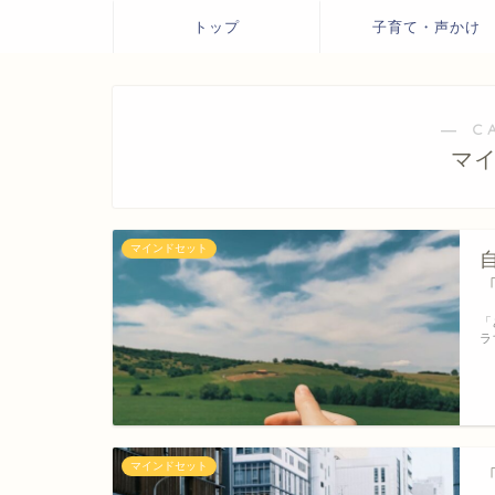
トップ
子育て・声かけ
― C
マ
マインドセット
「
ラ
マインドセット