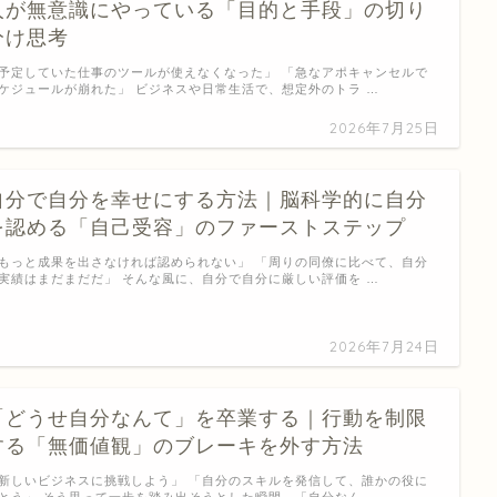
人が無意識にやっている「目的と手段」の切り
分け思考
予定していた仕事のツールが使えなくなった」 「急なアポキャンセルで
ケジュールが崩れた」 ビジネスや日常生活で、想定外のトラ …
2026年7月25日
自分で自分を幸せにする方法｜脳科学的に自分
を認める「自己受容」のファーストステップ
もっと成果を出さなければ認められない」 「周りの同僚に比べて、自分
実績はまだまだだ」 そんな風に、自分で自分に厳しい評価を …
2026年7月24日
「どうせ自分なんて」を卒業する｜行動を制限
する「無価値観」のブレーキを外す方法
新しいビジネスに挑戦しよう」 「自分のスキルを発信して、誰かの役に
とう」 そう思って一歩を踏み出そうとした瞬間、「自分なん …