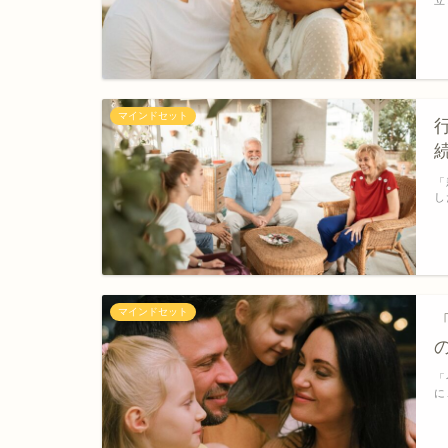
マインドセット
「
し
マインドセット
「
に