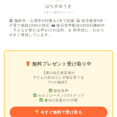
はちすゆうき
子育て×脳科学ライター
脳科学・心理学200冊を1年で読破
幼児教室5年・
子育て相談1000人対応
毎日音声配信1000日継続中
「子どもが変わる声かけの法則」を 科学的に・わかり
やすく発信しています。
無料プレゼント受け取り中
【親の自己肯定感が
子どもの自立心と才能を育てる
3つの秘訣】
限定音声
セルフコーチング3ステップ
魔法の言葉がけ10選
今すぐ無料で受け取る