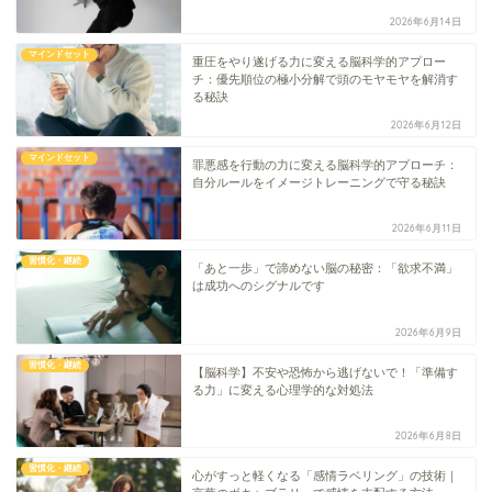
2026年6月14日
マインドセット
重圧をやり遂げる力に変える脳科学的アプロー
チ：優先順位の極小分解で頭のモヤモヤを解消す
る秘訣
2026年6月12日
マインドセット
罪悪感を行動の力に変える脳科学的アプローチ：
自分ルールをイメージトレーニングで守る秘訣
2026年6月11日
習慣化・継続
「あと一歩」で諦めない脳の秘密：「欲求不満」
は成功へのシグナルです
2026年6月9日
習慣化・継続
【脳科学】不安や恐怖から逃げないで！「準備す
る力」に変える心理学的な対処法
2026年6月8日
習慣化・継続
心がすっと軽くなる「感情ラベリング」の技術｜