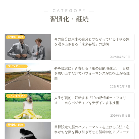
― CATEGORY ―
習慣化・継続
習慣化・継続
今の自分は未来の自分とつながっている｜やる気
を湧き出させる「未来妄想」の技術
2026年6月20日
マインドセット
夢を現実に引き寄せる「脳の目的地設定」｜目標
を思い出すだけでパフォーマンスが20％上がる理
由
2026年6月17日
マインドセット
人生が劇的に好転する「10の感情ポートフォリ
オ」｜自らポジティブをデザインする技術
2026年6月16日
習慣化・継続
目標設定で脳のパフォーマンスを上げる方法：忘
れがちな夢を再び引き寄せる脳科学的アプローチ