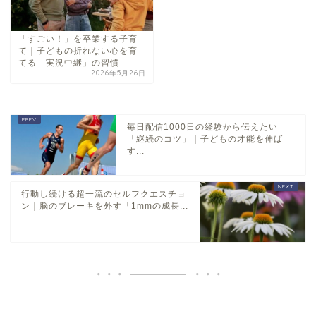
「すごい！」を卒業する子育
て｜子どもの折れない心を育
てる「実況中継」の習慣
2026年5月26日
毎日配信1000日の経験から伝えたい
「継続のコツ」｜子どもの才能を伸ば
す...
行動し続ける超一流のセルフクエスチョ
ン｜脳のブレーキを外す「1mmの成長...