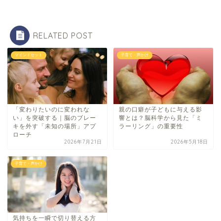
RELATED POST
マインドセット
子育て・声かけ
「変わりたいのに変われな
親の口癖が子どもに与える影
い」を突破する｜脳のブレー
響とは？脳科学から見た「ミ
キを外す「未知の場所」アプ
ラーリング」の重要性
ローチ
2026年7月21日
2026年5月18日
子育て・声かけ
気持ちを一瞬で切り替える方