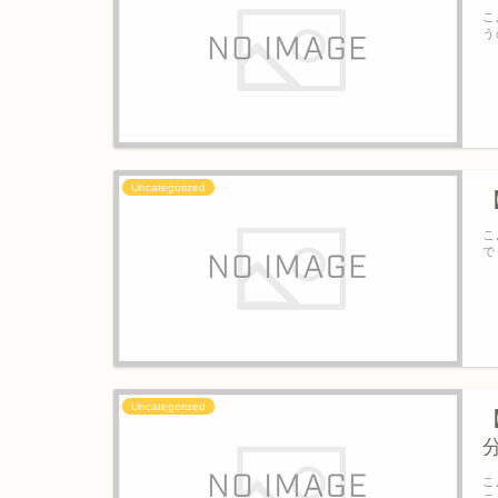
こ
う
Uncategorized
こ
で
Uncategorized
こ
こ